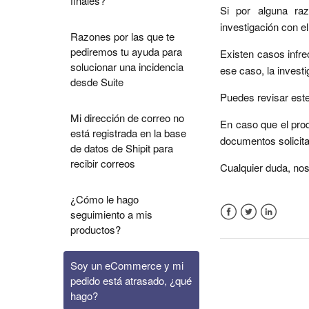
finales?
Si por alguna ra
investigación con e
Razones por las que te
pediremos tu ayuda para
Existen casos infre
solucionar una incidencia
ese caso, la invest
desde Suite
Puedes revisar este
Mi dirección de correo no
En caso que el pro
está registrada en la base
documentos solicit
de datos de Shipit para
recibir correos
Cualquier duda, nos
¿Cómo le hago
seguimiento a mis
Facebook
Twitter
LinkedIn
productos?
Soy un eCommerce y mi
pedido está atrasado, ¿qué
hago?