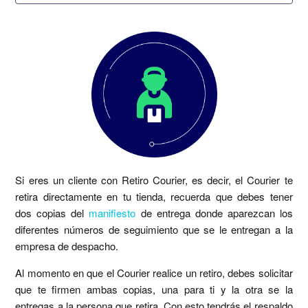
¿Cómo puedo reagendar mis envíos?
¿Hasta cuándo puedo seguir agregando envíos a mi
solicitud de retiro?
Cuándo imprimir mis etiquetas y preparar mis retiros
Retiro Courier
Si eres un cliente con Retiro Courier, es decir, el Courier te
¿Cómo solicitar un retiro?
retira directamente en tu tienda, recuerda que debes tener
dos copias del
manifiesto
de entrega donde aparezcan los
Agregar dirección de punto de retiro
diferentes números de seguimiento que se le entregan a la
empresa de despacho.
Más información
Al momento en que el Courier realice un retiro, debes solicitar
que te firmen ambas copias, una para ti y la otra se la
entregas a la persona que retira. Con esto tendrás el respaldo