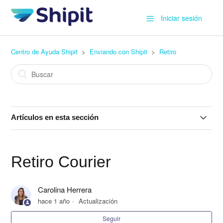
Iniciar sesión
Centro de Ayuda Shipit
Enviando con Shipit
Retiro
Artículos en esta sección
¿Cómo deben retirar los héroes?
Retiro Courier
Horarios de Solicitud y Retiro de productos
Carolina Herrera
Cambiar dirección de un punto de retiro
hace 1 año
Actualización
¿Qué tipo de impresora usar para las etiquetas?
Seguir