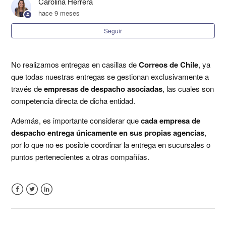
Carolina Herrera
hace 9 meses
¿Puedo solicitar un horario de entrega?
Seguir
¿Cómo cambio mi correo de acceso a Shipit?
No realizamos entregas en casillas de
Correos de Chile
, ya
Configuración administrativa y operativa
que todas nuestras entregas se gestionan exclusivamente a
través de
empresas de despacho asociadas
, las cuales son
¿Qué es el horario de corte?
competencia directa de dicha entidad.
Además, es importante considerar que
cada empresa de
Cómo usar el panel de Analíticas
despacho entrega únicamente en sus propias agencias
,
por lo que no es posible coordinar la entrega en sucursales o
¿Cómo personalizar las notificaciones en Shipit? (Plan
puntos pertenecientes a otras compañías.
Despega)
Plazos de resolución Couriers
Facebook
Twitter
LinkedIn
Más información