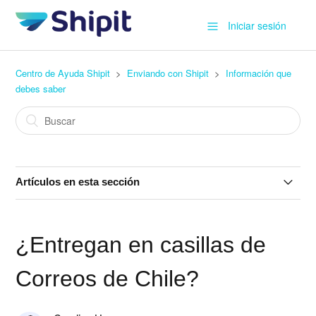
Iniciar sesión
Centro de Ayuda Shipit
Enviando con Shipit
Información que
debes saber
Artículos en esta sección
¿Cómo puedo cambiar de plan?
¿Entregan en casillas de
¿Entregan en casillas de Correos de Chile?
Correos de Chile?
¿Puedo realizar envíos a centros institucionales o
comerciales?