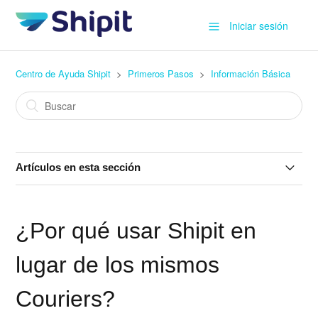
Iniciar sesión
Centro de Ayuda Shipit
Primeros Pasos
Información Básica
Artículos en esta sección
¿Qué es Shipit y qué servicios ofrece?
¿Por qué usar Shipit en
¿Shipit realiza retiros en todo el país?
lugar de los mismos
¿Es posible integrar Shipit con moneda base en dólares?
Couriers?
¿Por qué usar Shipit en lugar de los mismos Couriers?