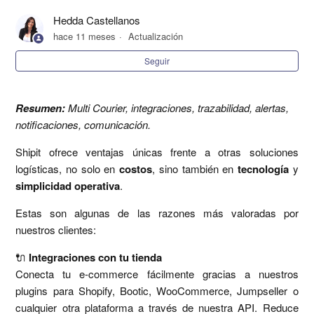
Hedda Castellanos
¿Cómo ingreso a mi cuenta?
hace 11 meses
Actualización
Seguir
¿Envían todo tipo de productos?
¿Envían productos que requieran un manejo especial?
Resumen:
Multi Courier, integraciones, trazabilidad, alertas,
notificaciones, comunicación.
¿A qué lugares o comunas de Chile envían?
Shipit ofrece ventajas únicas frente a otras soluciones
logísticas, no solo en
costos
, sino también en
tecnología
y
¿Qué es un héroe?
simplicidad operativa
.
¿Cuáles son las tarifas de envíos de Shipit?
Estas son algunas de las razones más valoradas por
nuestros clientes:
Más información
🔌
Integraciones con tu tienda
Conecta tu e-commerce fácilmente gracias a nuestros
plugins para Shopify, Bootic, WooCommerce, Jumpseller o
cualquier otra plataforma a través de nuestra API. Reduce