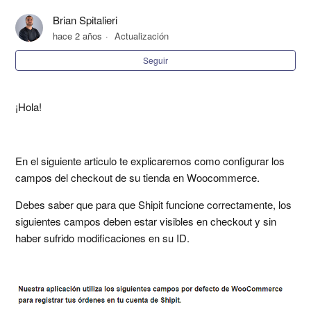
Problema al instalar el plugin de Shipit en WooCommerce:
Brian Spitalieri
Error que detiene la instalación
hace 2 años
Actualización
Seguir
Configurar retiro en tienda en Woocommerce
¿Cómo integrar mi tienda de WooCommerce con Shipit?
¡Hola!
¿Cómo actualizar el plugin de Shipit en mi tienda
Woocommerce?
En el siguiente articulo te explicaremos como configurar los
campos del checkout de su tienda en Woocommerce.
Plugins que presentan conflicto con el plugin de Shipit
Debes saber que para que Shipit funcione correctamente, los
siguientes campos deben estar visibles en checkout y sin
¿Como crear reglas de envio en mi Carrito de compras?
haber sufrido modificaciones en su ID.
¿Como configurar los campos del checkout en mi tienda
Woocommerce?