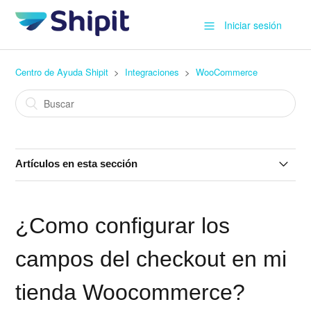
Iniciar sesión
Centro de Ayuda Shipit
Integraciones
WooCommerce
Artículos en esta sección
Woocommerce: ¿Qué hago si en el checkout no me
aparecen los mismos Couriers que tengo activados en la
¿Como configurar los
suite?
campos del checkout en mi
¿Se pueden configurar envíos a región con Shipit y envíos
particulares en la Región Metropolitana desde
tienda Woocommerce?
WooCommerce?